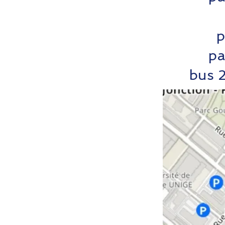
p
pa
bus 